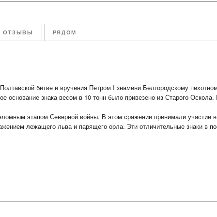
ОТЗЫВЫ
РЯДОМ
 Полтавской битве и вручения Петром I знамени Белгородскому пехотно
ое основание знака весом в 10 тонн было привезено из Старого Оскола.
реломным этапом Северной войны. В этом сражении принимали участие в
ражением лежащего льва и парящего орла. Эти отличительные знаки в по