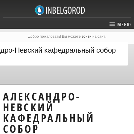
МЕНЮ
Добро пожаловать! Вы можете
войти
на сайт.
ГЛАВНАЯ
дро-Невский кафедральный собор
СТАТЬИ
КАТАЛОГ
СОБЫТИЯ
ГОСТИНИЦЫ И ОТЕЛИ
ЭКСКУРСИИ
КАРТА
АЛЕКСАНДРО-
РЕСТОРАНЫ
О ПРОЕКТЕ
НЕВСКИЙ
ОТДЫХ
КАФЕДРАЛЬНЫЙ
СОБОР
МЕСТА