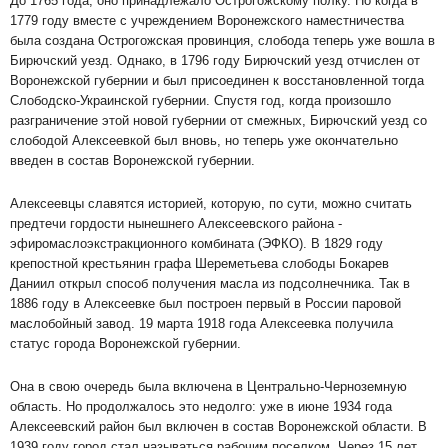
До 1765 года, оно принадлежало Острогожскому полку. Но когда в
1779 году вместе с учреждением Воронежского наместничества
была создана Острогожская провинция, слобода теперь уже вошла в
Бирючский уезд. Однако, в 1796 году Бирючский уезд отчислен от
Воронежской губернии и был присоединен к восстановленной тогда
Слободско-Украинской губернии. Спустя год, когда произошло
разграничение этой новой губернии от смежных, Бирючский уезд со
слободой Алексеевкой был вновь, но теперь уже окончательно
введен в состав Воронежской губернии.
Алексеевцы славятся историей, которую, по сути, можно считать
предтечи гордости нынешнего Алексеевского района -
эфиромаслоэкстракционного комбината (ЭФКО). В 1829 году
крепостной крестьянин графа Шереметьева слободы Бокарев
Даниил открыл способ получения масла из подсолнечника. Так в
1886 году в Алексеевке был построен первый в России паровой
маслобойный завод. 19 марта 1918 года Алексеевка получила
статус города Воронежской губернии.
Она в свою очередь была включена в Центрально-Черноземную
область. Но продолжалось это недолго: уже в июне 1934 года
Алексеевский район был включен в состав Воронежской области. В
1939 году город стал называться рабочим поселком. Через 15 лет