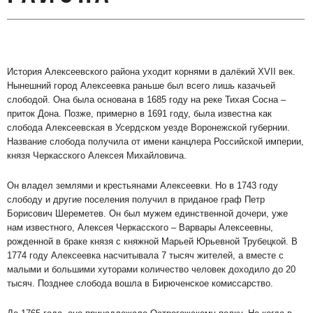
История Алексеевского района уходит корнями в далёкий XVII век.
Нынешний город Алексеевка раньше был всего лишь казачьей
слободой. Она была основана в 1685 году на реке Тихая Сосна –
приток Дона. Позже, примерно в 1691 году, была известна как
слобода Алексеевская в Усердском уезде Воронежской губернии.
Название слобода получила от имени канцлера Российской империи,
князя Черкасского Алексея Михайловича.
Он владел землями и крестьянами Алексеевки. Но в 1743 году
слободу и другие поселения получил в приданое граф Петр
Борисович Шереметев. Он был мужем единственной дочери, уже
нам известного, Алексея Черкасского – Варвары Алексеевны,
рожденной в браке князя с княжной Марьей Юрьевной Трубецкой. В
1774 году Алексеевка насчитывала 7 тысяч жителей, а вместе с
малыми и большими хуторами количество человек доходило до 20
тысяч. Позднее слобода вошла в Бирюченское комиссарство.