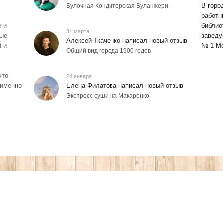
В горо
Булочная Кондитерская Буланжери
работн
е и
библио
31 марта
ные
заведу
Алексей Ткаченко написал новый отзыв
й и
№ 1 Мо
Общий вид города 1900 годов
что
24 января
 именно
Елена Филатова написал новый отзыв
Экспресс суши на Макаренко