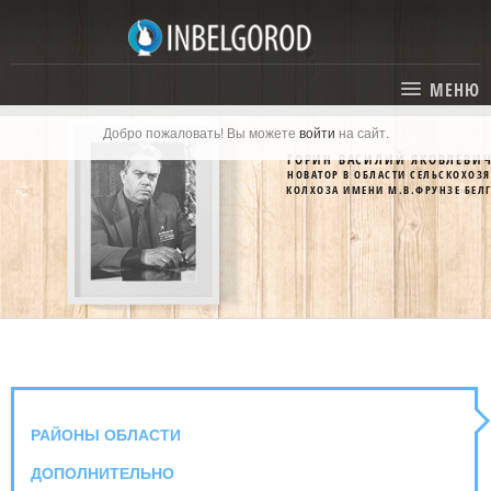
МЕНЮ
Добро пожаловать! Вы можете
войти
на сайт.
ГЛАВНАЯ
ГОРИН ВАСИЛИЙ ЯКОВЛЕВИ
НОВАТОР В ОБЛАСТИ СЕЛЬСКОХОЗ
СТАТЬИ
КОЛХОЗА ИМЕНИ М.В.ФРУНЗЕ БЕЛ
КАТАЛОГ
СОБЫТИЯ
ГОСТИНИЦЫ И ОТЕЛИ
ЭКСКУРСИИ
КАРТА
РЕСТОРАНЫ
О ПРОЕКТЕ
ОТДЫХ
РАЙОНЫ ОБЛАСТИ
МЕСТА
ДОПОЛНИТЕЛЬНО