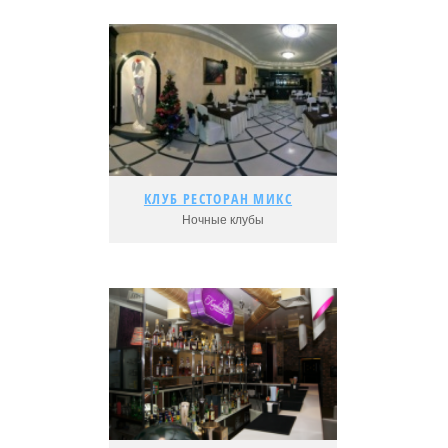
КЛУБ РЕСТОРАН МИКС
КЛУБ РЕСТОРАН МИКС
Ночные клубы
Подробнее...
Адрес:
Рейтинг: