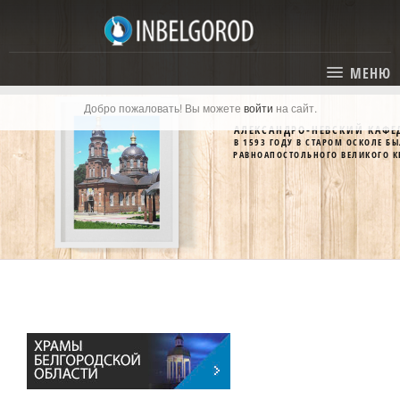
МЕНЮ
Добро пожаловать! Вы можете
войти
на сайт.
ГЛАВНАЯ
АЛЕКСАНДРО-НЕВСКИЙ КАФЕ
В 1593 ГОДУ В СТАРОМ ОСКОЛЕ 
СТАТЬИ
РАВНОАПОСТОЛЬНОГО ВЕЛИКОГО К
КАТАЛОГ
СОБЫТИЯ
ГОСТИНИЦЫ И ОТЕЛИ
ЭКСКУРСИИ
КАРТА
РЕСТОРАНЫ
О ПРОЕКТЕ
ОТДЫХ
МЕСТА