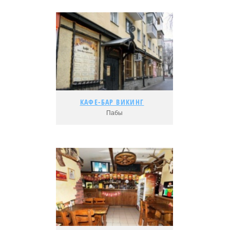
КАФЕ-БАР ВИКИНГ
КАФЕ-БАР ВИКИНГ
Пабы
Подробнее...
Адрес:
Рейтинг: