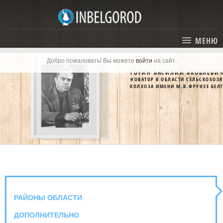
МЕНЮ
Добро пожаловать! Вы можете
войти
на сайт.
ГЛАВНАЯ
ГОРИН ВАСИЛИЙ ЯКОВЛЕВИ
НОВАТОР В ОБЛАСТИ СЕЛЬСКОХОЗ
СТАТЬИ
КОЛХОЗА ИМЕНИ М.В.ФРУНЗЕ БЕЛ
КАТАЛОГ
СОБЫТИЯ
ГОСТИНИЦЫ И ОТЕЛИ
ЭКСКУРСИИ
КАРТА
РЕСТОРАНЫ
О ПРОЕКТЕ
ОТДЫХ
РАЙОНЫ ОБЛАСТИ
МЕСТА
ДОПОЛНИТЕЛЬНО