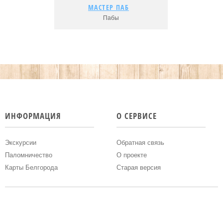
МАСТЕР ПАБ
МАСТЕР ПАБ
Пабы
Подробнее...
Адрес:
Рейтинг:
ИНФОРМАЦИЯ
О СЕРВИСЕ
Экскурсии
Обратная связь
Паломничество
О проекте
Карты Белгорода
Старая версия