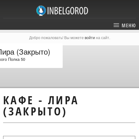
МЕНЮ
Добро пожаловать! Вы можете
войти
на сайт.
ГЛАВНАЯ
Лира (Закрыто)
СТАТЬИ
кого Полка 50
КАТАЛОГ
СОБЫТИЯ
ГОСТИНИЦЫ И ОТЕЛИ
ЭКСКУРСИИ
КАРТА
КАФЕ - ЛИРА
РЕСТОРАНЫ
О ПРОЕКТЕ
(ЗАКРЫТО)
ОТДЫХ
МЕСТА