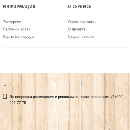
«ВОСПОМИНАНИЕ»
ИНФОРМАЦИЯ
О СЕРВИСЕ
Адрес:
Экскурсии
Обратная связь
Паломничество
О проекте
СКУЛЬПТУРНАЯ КОМПОЗИЦИЯ «ВОСПОМИНАНИЕ»
Карты Белгорода
Старая версия
Места
ПАМЯТНИК ДВОРНИКУ
Адрес:
ПАМЯТНИК ДВОРНИКУ
По вопросам размещения и рекламы на портале звоните:
+7 (929)
Места
005-77-75