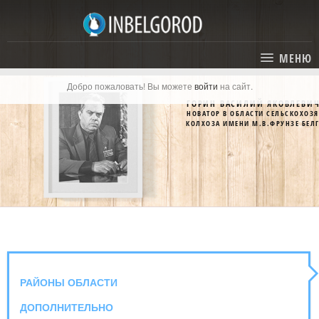
МЕНЮ
Добро пожаловать! Вы можете
войти
на сайт.
ГЛАВНАЯ
ГОРИН ВАСИЛИЙ ЯКОВЛЕВИ
НОВАТОР В ОБЛАСТИ СЕЛЬСКОХОЗ
СТАТЬИ
КОЛХОЗА ИМЕНИ М.В.ФРУНЗЕ БЕЛ
КАТАЛОГ
СОБЫТИЯ
ГОСТИНИЦЫ И ОТЕЛИ
ЭКСКУРСИИ
КАРТА
РЕСТОРАНЫ
О ПРОЕКТЕ
ОТДЫХ
РАЙОНЫ ОБЛАСТИ
МЕСТА
ДОПОЛНИТЕЛЬНО