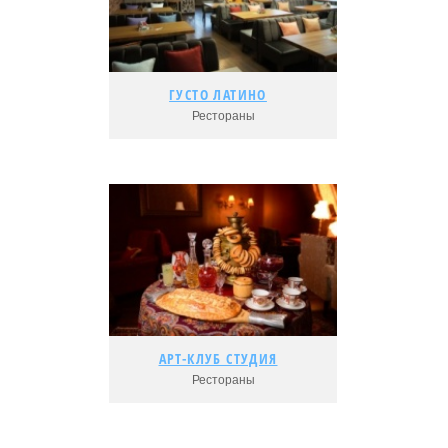
Адрес:
Рейтинг:
ГУСТО ЛАТИНО
ГУСТО ЛАТИНО
Рестораны
Подробнее...
Адрес:
Рейтинг:
АРТ-КЛУБ СТУДИЯ
АРТ-КЛУБ СТУДИЯ
Рестораны