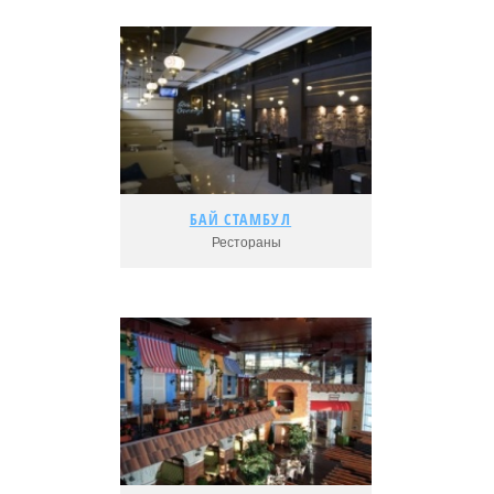
БАЙ СТАМБУЛ
БАЙ СТАМБУЛ
Рестораны
Подробнее...
Адрес:
Рейтинг: