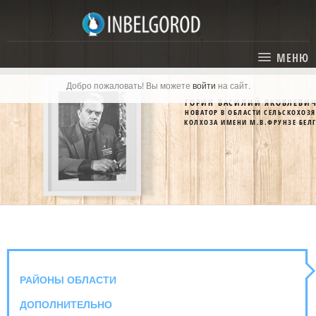
МЕНЮ
Добро пожаловать! Вы можете
войти
на сайт.
ГЛАВНАЯ
ГОРИН ВАСИЛИЙ ЯКОВЛЕВИ
НОВАТОР В ОБЛАСТИ СЕЛЬСКОХОЗ
СТАТЬИ
КОЛХОЗА ИМЕНИ М.В.ФРУНЗЕ БЕЛ
КАТАЛОГ
СОБЫТИЯ
ГОСТИНИЦЫ И ОТЕЛИ
ЭКСКУРСИИ
КАРТА
РЕСТОРАНЫ
О ПРОЕКТЕ
ОТДЫХ
РАЙОНЫ ОБЛАСТИ
МЕСТА
ДОПОЛНИТЕЛЬНО