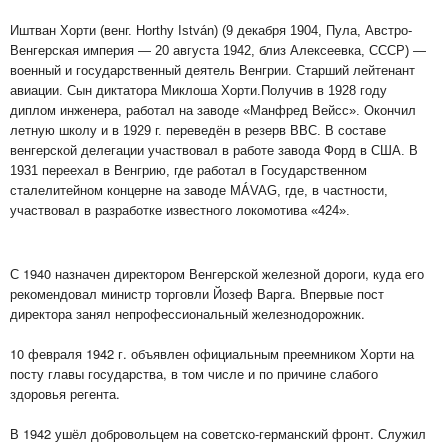
Иштван Хорти (венг. Horthy István) (9 декабря 1904, Пула, Австро-
Венгерская империя — 20 августа 1942, близ Алексеевка, СССР) —
военный и государственный деятель Венгрии. Старший лейтенант
авиации. Сын диктатора Миклоша Хорти.Получив в 1928 году
диплом инженера, работал на заводе «Манфред Вейсс». Окончил
летную школу и в 1929 г. переведён в резерв ВВС. В составе
венгерской делегации участвовал в работе завода Форд в США. В
1931 переехал в Венгрию, где работал в Государственном
сталелитейном концерне на заводе MÁVAG, где, в частности,
участвовал в разработке известного локомотива «424».
С 1940 назначен директором Венгерской железной дороги, куда его
рекомендовал министр торговли Йозеф Варга. Впервые пост
директора занял непрофессиональный железнодорожник.
10 февраля 1942 г. объявлен официальным преемником Хорти на
посту главы государства, в том числе и по причине слабого
здоровья регента.
В 1942 ушёл добровольцем на советско-германский фронт. Служил