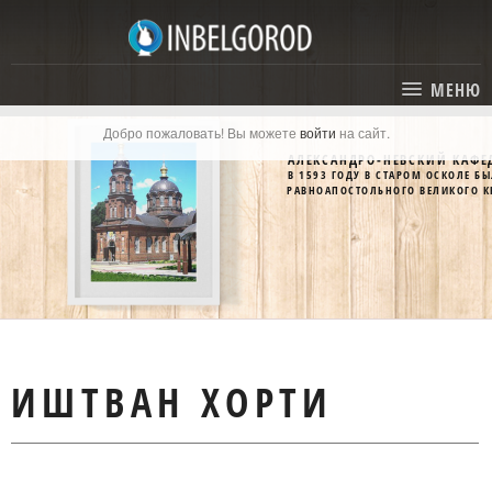
МЕНЮ
Добро пожаловать! Вы можете
войти
на сайт.
ГЛАВНАЯ
АЛЕКСАНДРО-НЕВСКИЙ КАФЕ
В 1593 ГОДУ В СТАРОМ ОСКОЛЕ 
СТАТЬИ
РАВНОАПОСТОЛЬНОГО ВЕЛИКОГО К
КАТАЛОГ
СОБЫТИЯ
ГОСТИНИЦЫ И ОТЕЛИ
ЭКСКУРСИИ
КАРТА
РЕСТОРАНЫ
О ПРОЕКТЕ
ИШТВАН ХОРТИ
ОТДЫХ
МЕСТА