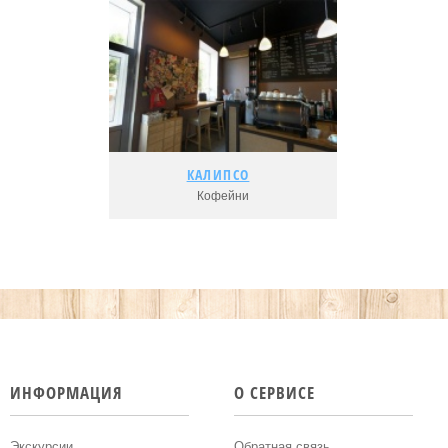
Рейтинг:
КАЛИПСО
КАЛИПСО
Кофейни
Подробнее...
Адрес:
Рейтинг:
ИНФОРМАЦИЯ
О СЕРВИСЕ
Экскурсии
Обратная связь