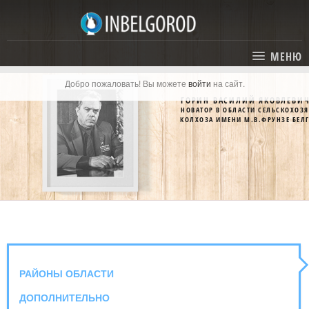
МЕНЮ
Добро пожаловать! Вы можете
войти
на сайт.
ГЛАВНАЯ
ГОРИН ВАСИЛИЙ ЯКОВЛЕВИ
НОВАТОР В ОБЛАСТИ СЕЛЬСКОХОЗ
СТАТЬИ
КОЛХОЗА ИМЕНИ М.В.ФРУНЗЕ БЕЛ
КАТАЛОГ
СОБЫТИЯ
ГОСТИНИЦЫ И ОТЕЛИ
ЭКСКУРСИИ
КАРТА
РЕСТОРАНЫ
О ПРОЕКТЕ
ОТДЫХ
РАЙОНЫ ОБЛАСТИ
МЕСТА
ДОПОЛНИТЕЛЬНО