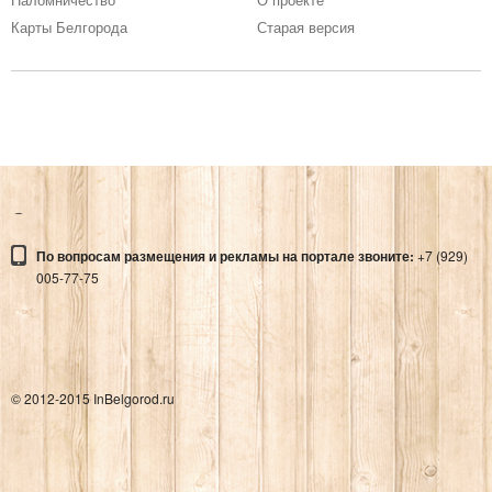
ДРЕНЯКИН М.Т.
Карты Белгорода
Старая версия
Места
МЕМОРИАЛ В ЧЕСТЬ
ПОГИБШИХ ВОИНОВ-
ОСВОБОДИТЕЛЕЙ
Адрес:
МЕМОРИАЛ В ЧЕСТЬ ПОГИБШИХ ВОИНОВ-ОСВОБОДИТЕЛЕЙ
По вопросам размещения и рекламы на портале звоните:
+7 (929)
Места
005-77-75
© 2012-2015 InBelgorod.ru