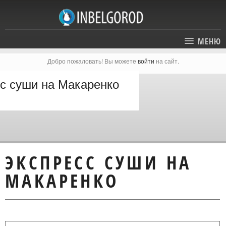
МЕНЮ
Добро пожаловать! Вы можете
войти
на сайт.
ГЛАВНАЯ
с суши на Макаренко
СТАТЬИ
КАТАЛОГ
СОБЫТИЯ
ГОСТИНИЦЫ И ОТЕЛИ
ЭКСКУРСИИ
КАРТА
ЭКСПРЕСС СУШИ НА
РЕСТОРАНЫ
О ПРОЕКТЕ
МАКАРЕНКО
ОТДЫХ
МЕСТА