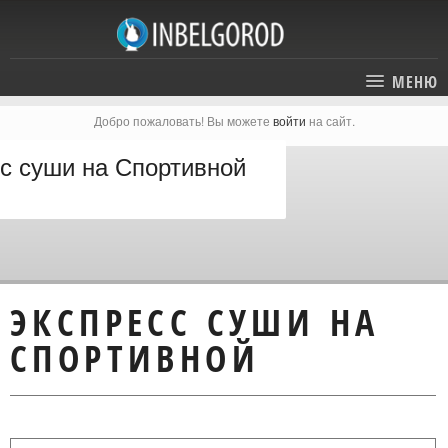
МЕНЮ
Добро пожаловать! Вы можете
войти
на сайт.
ГЛАВНАЯ
с суши на Спортивной
СТАТЬИ
КАТАЛОГ
СОБЫТИЯ
ГОСТИНИЦЫ И ОТЕЛИ
ЭКСКУРСИИ
КАРТА
ЭКСПРЕСС СУШИ НА
РЕСТОРАНЫ
О ПРОЕКТЕ
СПОРТИВНОЙ
ОТДЫХ
МЕСТА