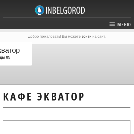
МЕНЮ
Добро пожаловать! Вы можете
войти
на сайт.
ГЛАВНАЯ
кватор
СТАТЬИ
ды 85
КАТАЛОГ
СОБЫТИЯ
ГОСТИНИЦЫ И ОТЕЛИ
ЭКСКУРСИИ
КАРТА
КАФЕ ЭКВАТОР
РЕСТОРАНЫ
О ПРОЕКТЕ
ОТДЫХ
МЕСТА