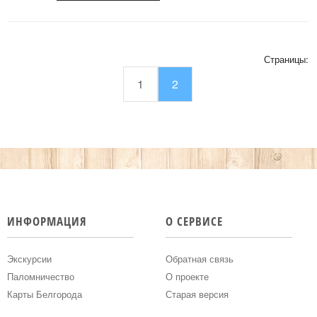
Соборную площадь, где был совершен
праздничный молебен.По окончании
праздничного молебен Владыка обратился к
собравшимся жителям города с поздравлением.
Страницы:
Подробнее...
1
2
ИНФОРМАЦИЯ
О СЕРВИСЕ
Экскурсии
Обратная связь
Паломничество
О проекте
Карты Белгорода
Старая версия