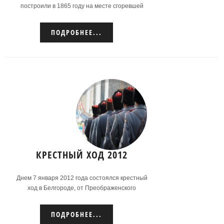
построили в 1865 году на месте сгоревшей
деревянной церкви в г. Грайворон. Это
единственный старинный храм в городе,
ПОДРОБНЕЕ...
сохранившийся до наших дней.
Подробнее...
КРЕСТНЫЙ ХОД 2012
Днем 7 января 2012 года состоялся крестный
ход в Белгороде, от Преображенского
кафедрального собора Белгорода
православные христиане отправились в
ПОДРОБНЕЕ...
сопровождении казаков в крестный ход на