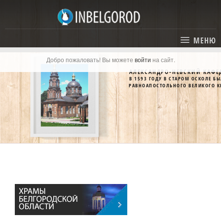
МЕНЮ
Добро пожаловать! Вы можете
войти
на сайт.
ГЛАВНАЯ
АЛЕКСАНДРО-НЕВСКИЙ КАФЕ
В 1593 ГОДУ В СТАРОМ ОСКОЛЕ 
СТАТЬИ
РАВНОАПОСТОЛЬНОГО ВЕЛИКОГО К
КАТАЛОГ
СОБЫТИЯ
ГОСТИНИЦЫ И ОТЕЛИ
ЭКСКУРСИИ
КАРТА
РЕСТОРАНЫ
О ПРОЕКТЕ
ОТДЫХ
МЕСТА