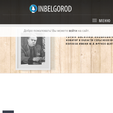
МЕНЮ
Добро пожаловать! Вы можете
войти
на сайт.
ГЛАВНАЯ
ГОРИН ВАСИЛИЙ ЯКОВЛЕВИ
НОВАТОР В ОБЛАСТИ СЕЛЬСКОХОЗ
СТАТЬИ
КОЛХОЗА ИМЕНИ М.В.ФРУНЗЕ БЕЛ
КАТАЛОГ
СОБЫТИЯ
ГОСТИНИЦЫ И ОТЕЛИ
ЭКСКУРСИИ
КАРТА
РЕСТОРАНЫ
О ПРОЕКТЕ
ОТДЫХ
МЕСТА