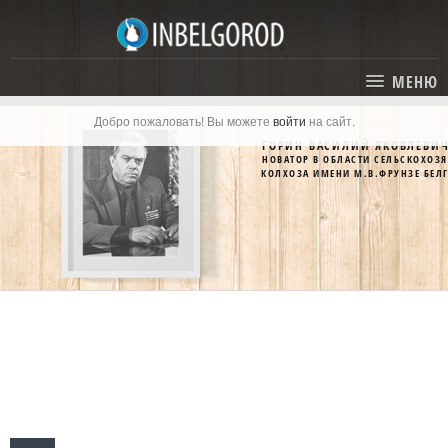
МЕНЮ
Добро пожаловать! Вы можете
войти
на сайт.
ГЛАВНАЯ
ГОРИН ВАСИЛИЙ ЯКОВЛЕВИ
НОВАТОР В ОБЛАСТИ СЕЛЬСКОХОЗ
СТАТЬИ
КОЛХОЗА ИМЕНИ М.В.ФРУНЗЕ БЕЛ
КАТАЛОГ
СОБЫТИЯ
ГОСТИНИЦЫ И ОТЕЛИ
ЭКСКУРСИИ
КАРТА
РЕСТОРАНЫ
О ПРОЕКТЕ
ОТДЫХ
МЕСТА