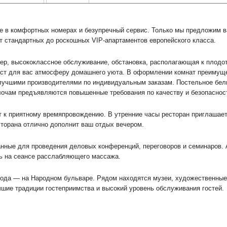
е в комфортных номерах и безупречный сервис. Только мы предложим в
т стандартных до роскошных VIP-апартаментов европейского класса.
ер, высококлассное обслуживание, обстановка, располагающая к плодо
ст для вас атмосферу домашнего уюта. В оформлении комнат преимуще
лучшими производителями по индивидуальным заказам. Постельное бел
елочам предъявляются повышенные требования по качеству и безопаснос
т к приятному времяпровождению. В утренние часы ресторан приглашает
торана отлично дополнит ваш отдых вечером.
анные для проведения деловых конференций, переговоров и семинаров. 
ь на сеансе расслабляющего массажа.
рода — на Народном бульваре. Рядом находятся музеи, художественные 
шие традиции гостеприимства и высокий уровень обслуживания гостей.