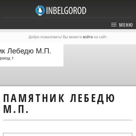
МЕНЮ
Добро пожаловать! Вы можете
войти
на сайт.
ГЛАВНАЯ
к Лебедю М.П.
СТАТЬИ
роезд 1
КАТАЛОГ
СОБЫТИЯ
ГОСТИНИЦЫ И ОТЕЛИ
ЭКСКУРСИИ
КАРТА
ПАМЯТНИК ЛЕБЕДЮ
РЕСТОРАНЫ
О ПРОЕКТЕ
М.П.
ОТДЫХ
МЕСТА