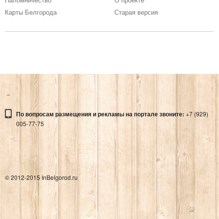
МЕМОРИАЛ В ПАРКЕ ПАМЯТИ
Карты Белгорода
Старая версия
Места
БЕЛГОРОДСКИЙ
ГОСУДАРСТВЕННЫЙ
ХУДОЖЕСТВЕННЫЙ МУЗЕЙ
Адрес:
БЕЛГОРОДСКИЙ ГОСУДАРСТВЕННЫЙ ХУДОЖЕСТВЕННЫЙ МУЗЕЙ
По вопросам размещения и рекламы на портале звоните:
+7 (929)
Отдых
005-77-75
© 2012-2015 InBelgorod.ru