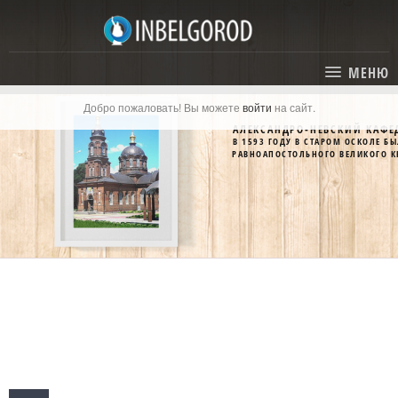
МЕНЮ
Добро пожаловать! Вы можете
войти
на сайт.
ГЛАВНАЯ
АЛЕКСАНДРО-НЕВСКИЙ КАФЕ
В 1593 ГОДУ В СТАРОМ ОСКОЛЕ 
СТАТЬИ
РАВНОАПОСТОЛЬНОГО ВЕЛИКОГО К
КАТАЛОГ
СОБЫТИЯ
ГОСТИНИЦЫ И ОТЕЛИ
ЭКСКУРСИИ
КАРТА
РЕСТОРАНЫ
О ПРОЕКТЕ
ОТДЫХ
МЕСТА