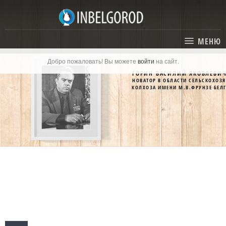
МЕНЮ
Добро пожаловать! Вы можете
войти
на сайт.
ГЛАВНАЯ
ГОРИН ВАСИЛИЙ ЯКОВЛЕВИ
НОВАТОР В ОБЛАСТИ СЕЛЬСКОХОЗ
СТАТЬИ
КОЛХОЗА ИМЕНИ М.В.ФРУНЗЕ БЕЛ
КАТАЛОГ
СОБЫТИЯ
ГОСТИНИЦЫ И ОТЕЛИ
ЭКСКУРСИИ
КАРТА
РЕСТОРАНЫ
О ПРОЕКТЕ
ОТДЫХ
МЕСТА