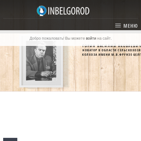
МЕНЮ
Добро пожаловать! Вы можете
войти
на сайт.
ГЛАВНАЯ
ГОРИН ВАСИЛИЙ ЯКОВЛЕВИ
НОВАТОР В ОБЛАСТИ СЕЛЬСКОХОЗ
СТАТЬИ
КОЛХОЗА ИМЕНИ М.В.ФРУНЗЕ БЕЛ
КАТАЛОГ
СОБЫТИЯ
ГОСТИНИЦЫ И ОТЕЛИ
ЭКСКУРСИИ
КАРТА
РЕСТОРАНЫ
О ПРОЕКТЕ
ОТДЫХ
МЕСТА