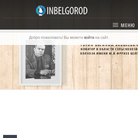
МЕНЮ
Добро пожаловать! Вы можете
войти
на сайт.
ГЛАВНАЯ
ГОРИН ВАСИЛИЙ ЯКОВЛЕВИ
НОВАТОР В ОБЛАСТИ СЕЛЬСКОХОЗ
СТАТЬИ
КОЛХОЗА ИМЕНИ М.В.ФРУНЗЕ БЕЛ
КАТАЛОГ
СОБЫТИЯ
ГОСТИНИЦЫ И ОТЕЛИ
ЭКСКУРСИИ
КАРТА
РЕСТОРАНЫ
О ПРОЕКТЕ
ОТДЫХ
МЕСТА