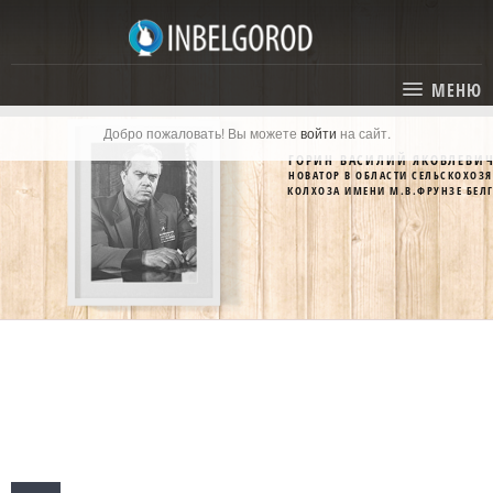
МЕНЮ
Добро пожаловать! Вы можете
войти
на сайт.
ГЛАВНАЯ
ГОРИН ВАСИЛИЙ ЯКОВЛЕВИ
НОВАТОР В ОБЛАСТИ СЕЛЬСКОХОЗ
СТАТЬИ
КОЛХОЗА ИМЕНИ М.В.ФРУНЗЕ БЕЛ
КАТАЛОГ
СОБЫТИЯ
ГОСТИНИЦЫ И ОТЕЛИ
ЭКСКУРСИИ
КАРТА
РЕСТОРАНЫ
О ПРОЕКТЕ
ОТДЫХ
МЕСТА