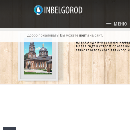
МЕНЮ
Добро пожаловать! Вы можете
войти
на сайт.
ГЛАВНАЯ
АЛЕКСАНДРО-НЕВСКИЙ КАФЕ
В 1593 ГОДУ В СТАРОМ ОСКОЛЕ 
СТАТЬИ
РАВНОАПОСТОЛЬНОГО ВЕЛИКОГО К
КАТАЛОГ
СОБЫТИЯ
ГОСТИНИЦЫ И ОТЕЛИ
ЭКСКУРСИИ
КАРТА
РЕСТОРАНЫ
О ПРОЕКТЕ
ОТДЫХ
МЕСТА