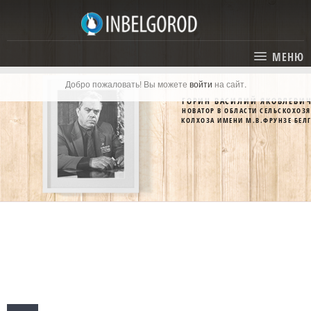
МЕНЮ
Добро пожаловать! Вы можете
войти
на сайт.
ГЛАВНАЯ
ГОРИН ВАСИЛИЙ ЯКОВЛЕВИ
НОВАТОР В ОБЛАСТИ СЕЛЬСКОХОЗ
СТАТЬИ
КОЛХОЗА ИМЕНИ М.В.ФРУНЗЕ БЕЛ
КАТАЛОГ
СОБЫТИЯ
ГОСТИНИЦЫ И ОТЕЛИ
ЭКСКУРСИИ
КАРТА
РЕСТОРАНЫ
О ПРОЕКТЕ
ОТДЫХ
МЕСТА