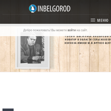
МЕНЮ
Добро пожаловать! Вы можете
войти
на сайт.
ГЛАВНАЯ
ГОРИН ВАСИЛИЙ ЯКОВЛЕВИ
НОВАТОР В ОБЛАСТИ СЕЛЬСКОХОЗ
СТАТЬИ
КОЛХОЗА ИМЕНИ М.В.ФРУНЗЕ БЕЛ
КАТАЛОГ
СОБЫТИЯ
ГОСТИНИЦЫ И ОТЕЛИ
ЭКСКУРСИИ
КАРТА
РЕСТОРАНЫ
О ПРОЕКТЕ
ОТДЫХ
МЕСТА